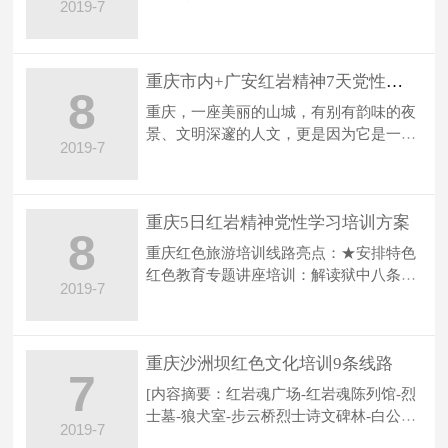
2019-7
红色旅游景点：白公馆、渣滓洞、…
重庆市内+广安红岩精神7天党性教育培训方案
8
重庆，一座美丽的山城，有别有韵味的夜
景、文明深邃的人文，更是因为它是一座
2019-7
具有光荣革命传统的城市，其中著…
重庆5日红岩精神党性学习培训方案
8
重庆红色旅游培训线路亮点：★安排特色
红色教育专题讲座培训：解读狱中八条！
2019-7
★精选红色景点：白公馆、渣滓洞…
重庆沙洲坝红色文化培训9条线路
7
[内容摘要：红岩魂广场-红岩魂陈列馆-烈
士墓-狼犬室-步云桥烈士诗文碑林-白公
2019-7
馆-松林坡-气象台-梅园-渣滓洞-…